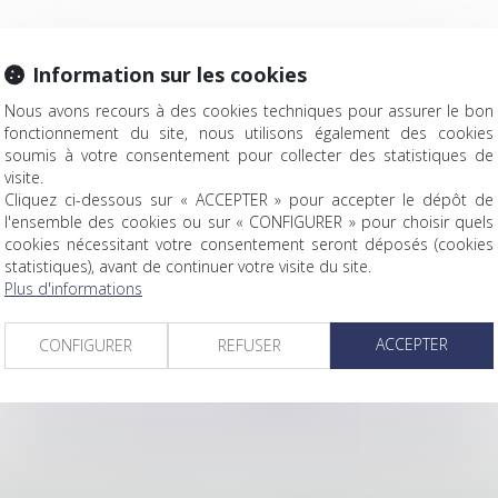
Information sur les cookies
Nous avons recours à des cookies techniques pour assurer le bon
fonctionnement du site, nous utilisons également des cookies
soumis à votre consentement pour collecter des statistiques de
 aménagements d'une mesure, qu'il a pourtant rejeté lors d'un v
visite.
mur mitoyen de sa propre initiative
Cliquez ci-dessous sur « ACCEPTER » pour accepter le dépôt de
l'ensemble des cookies ou sur « CONFIGURER » pour choisir quels
tre bien immobilier
cookies nécessitant votre consentement seront déposés (cookies
statistiques), avant de continuer votre visite du site.
du domicile - Éditions Francis Lefebvre
Plus d'informations
ACCEPTER
CONFIGURER
REFUSER
<<
<
1
2
3
>
>>