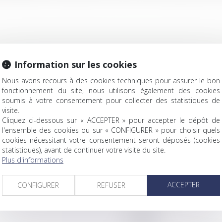
Information sur les cookies
es volets ?
Nous avons recours à des cookies techniques pour assurer le bon
rer la plénitude d’un droit de propriété, ne constitue pas une 
fonctionnement du site, nous utilisons également des cookies
és de tourisme
soumis à votre consentement pour collecter des statistiques de
yés, requiert le respect de mentions obligatoires sous peine d
visite.
Cliquez ci-dessous sur « ACCEPTER » pour accepter le dépôt de
?
l'ensemble des cookies ou sur « CONFIGURER » pour choisir quels
 paiement des loyers
cookies nécessitant votre consentement seront déposés (cookies
rmes du logement décent
statistiques), avant de continuer votre visite du site.
 au bailleur lors de son départ ?
Plus d'informations
is ?
 à une indemnisation
ACCEPTER
CONFIGURER
REFUSER
...
<<
<
3
4
5
6
7
8
9
>
>>