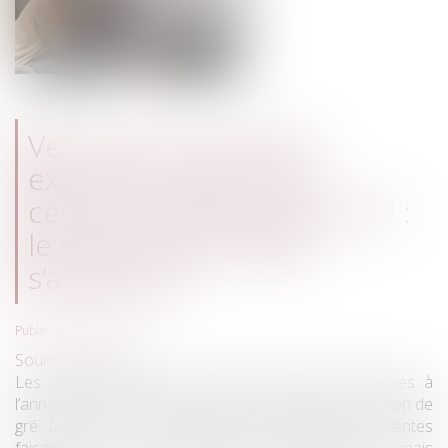
Vente d’un immeuble
exproprié suite à une
cession amiable après DUP :
le cahier des charges
s’appliqueAC
Publié le :
21/02/2023
Source :
www.efl.fr
Les dispositions du Code de l’expropriation relatives à
l’annexion d’un cahier des charges à un acte de cession de
gré à gré sont applicables non seulement aux ventes
faisant suite à une ordonnance d'expropriation mais