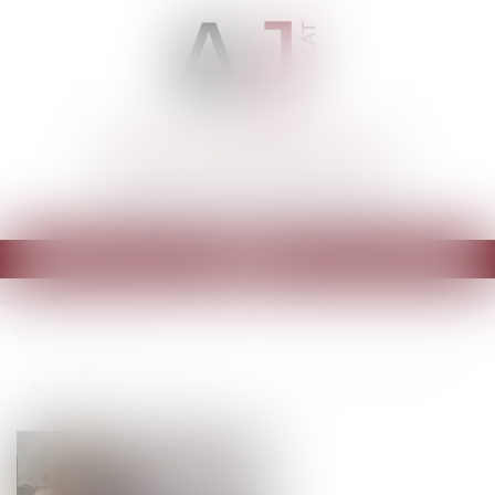
ARMELLE JOSSERAN AVOCAT
Cabinet d'avocats à PARIS 9ème
Droit immobilier - Construction - Urbanisme
Ouvrir
le
menu
Vous êtes ici :
Accueil
Vente d’un immeuble exproprié suite à une cession amiable après DUP : le
cahier des charges s’appliqueAC