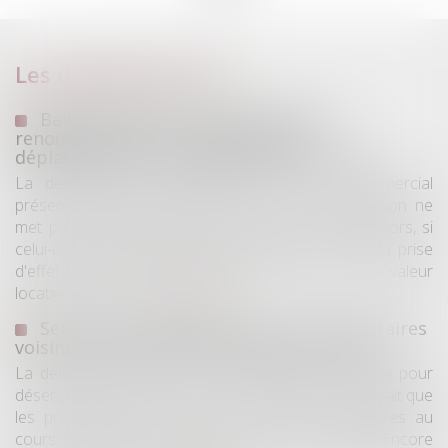
Les dernières actus
Bail commercial : une demande de
renouvellement n'empêche pas le
déplafonnement du loyer après douze ans
La demande de renouvellement d'un bail commercial
présentée pendant la période de tacite prolongation ne
met pas fin immédiatement au bail en cours. Dès lors, si
celui-ci dépasse une durée de douze ans avant la prise
d'effet du bail renouvelé, le loyer peut être fixé à la valeur
locative et ne bé...
Lire la suite
Servitude de passage : tous les propriétaires
voisins n'ont pas à être appelés en justice
La demande tendant à fixer l'assiette d'un passage pour
désenclaver un fonds n'est pas irrecevable du seul fait que
les propriétaires de toutes les parcelles envisagées au
cours de l'expertise n'ont pas été mis en cause. Encore