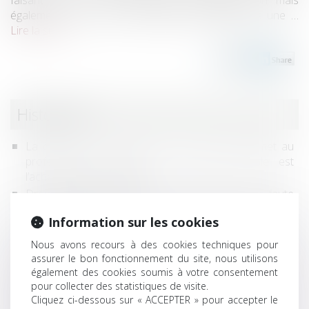
également aux cessions amiables postérieures à une …
Lire la suite
Historique
La date de la connaissance des faits qui permet au
professionnel d'exercer son action biennale est
l’achèvement des travaux
Droit de repentir du bailleur commercial : pas de faute
en cas d’exercice avant qu’une décision soit passée en
Information sur les cookies
force de chose jugée
L'exercice du droit de préemption des locataires
Nous avons recours à des cookies techniques pour
bénéficiant n’est pas soumis au paiement des
assurer le bon fonctionnement du site, nous utilisons
commissions
également des cookies soumis à votre consentement
pour collecter des statistiques de visite.
Empiétement et bail emphytéotique, l’action en
Cliquez ci-dessous sur « ACCEPTER » pour accepter le
responsabilité contractuelle est soumise à la