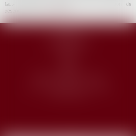
faut-il qu'il existe réellement une autre solution de
désenclavement...
Lire la suite
Accueil
Armelle Josseran
Domaines d'intervention
Honoraires
Actus
Contact
Articles
ARMELLE JOSSERAN AVOCAT
14 rue de la Grange-Batelière - 75009 PARIS
Tél :
09 67 50 55 66