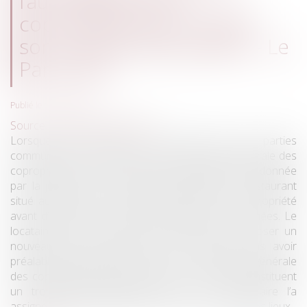
l’autorisation de la
copropriété pour installer
son conduit d’évacuation - Le
Particulier
Publié le :
08/03/2018
Source :
leparticulier.lefigaro.fr
Lorsque des travaux sont réalisés dans les parties
communes sans autorisation de l’assemblée générale des
copropriétaires, la remise en état des lieux est ordonnée
par la justice. Ainsi, le locataire exploitant un restaurant
situé au pied d’un doit obtenir l’accord de la copropriété
avant d’installer son conduit d'évacuation des fumées. Le
locataire d’un commerce de restaurant a fait poser un
nouveau conduit d’évacuation des fumées sans avoir
préalablement obtenu l’accord de l’assemblée générale
des copropriétaires. Estimant que ces travaux constituent
un trouble manifestement illicite, son propriétaire l’a
assigné en référé afin d’obtenir la remise en état des lieux...