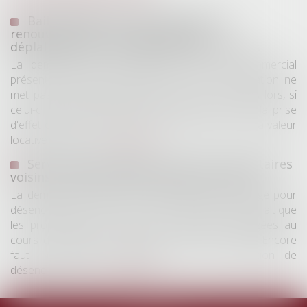
Bail commercial : une demande de
renouvellement n'empêche pas le
déplafonnement du loyer après douze ans
La demande de renouvellement d'un bail commercial
présentée pendant la période de tacite prolongation ne
met pas fin immédiatement au bail en cours. Dès lors, si
celui-ci dépasse une durée de douze ans avant la prise
d'effet du bail renouvelé, le loyer peut être fixé à la valeur
locative et ne bé...
Lire la suite
Servitude de passage : tous les propriétaires
voisins n'ont pas à être appelés en justice
La demande tendant à fixer l'assiette d'un passage pour
désenclaver un fonds n'est pas irrecevable du seul fait que
les propriétaires de toutes les parcelles envisagées au
cours de l'expertise n'ont pas été mis en cause. Encore
faut-il qu'il existe réellement une autre solution de
désenclavement...
Lire la suite