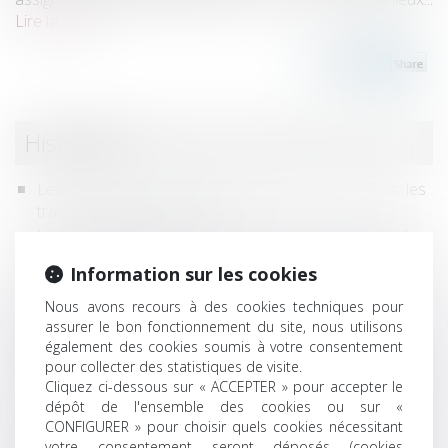
Lire la suite
Historique
Les travaux de maçonnerie générale incluent-ils les
travaux de terrassement ?
Le local d’habitation indispensable à l’exploitation d’un
fonds de commerce est commercial - Éditions Francis
Information sur les cookies
Lefebvre
Construire sans autorisation : quels risques ? - Éditions
Nous avons recours à des cookies techniques pour
Francis Lefebvre
assurer le bon fonctionnement du site, nous utilisons
également des cookies soumis à votre consentement
En l’absence d’homologation judiciaire, le règlement de
pour collecter des statistiques de visite.
copropriété doit être approuvé par une AG - Éditions
Cliquez ci-dessous sur « ACCEPTER » pour accepter le
Francis Lefebvre
dépôt de l'ensemble des cookies ou sur «
La location de courte durée peut porter atteinte à la
CONFIGURER » pour choisir quels cookies nécessitant
destination résidentielle de l’immeuble - Éditions
votre consentement seront déposés (cookies