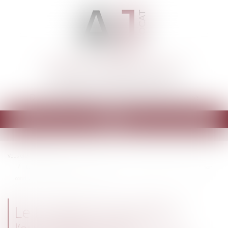
ARMELLE JOSSERAN AVOCAT
Cabinet d'avocats à PARIS 9ème
Droit immobilier - Construction - Urbanisme
Ouvrir
le
menu
Vous êtes ici :
Accueil
Le locataire doit obtenir l’autorisation de la copropriété pour installer son
conduit d’évacuation - Le Particulier
Le locataire doit obtenir