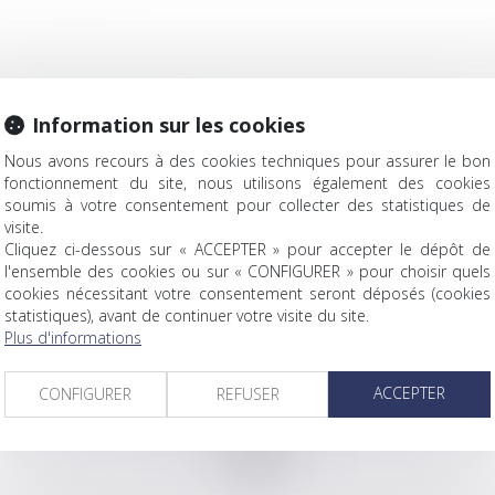
s travaux de terrassement ?
Information sur les cookies
n d’un fonds de commerce est commercial - Éditions Francis Lefeb
Nous avons recours à des cookies techniques pour assurer le bon
tions Francis Lefebvre
fonctionnement du site, nous utilisons également des cookies
t de copropriété doit être approuvé par une AG - Éditions Franc
soumis à votre consentement pour collecter des statistiques de
visite.
a destination résidentielle de l’immeuble - Éditions Francis Lefe
Cliquez ci-dessous sur « ACCEPTER » pour accepter le dépôt de
iété pour installer son conduit d’évacuation - Le Particulier
l'ensemble des cookies ou sur « CONFIGURER » pour choisir quels
constructeur – Gazette du Palais
cookies nécessitant votre consentement seront déposés (cookies
statistiques), avant de continuer votre visite du site.
Plus d'informations
irbnb envisage de faire appel
i-même | service-public.fr
ACCEPTER
CONFIGURER
REFUSER
...
<<
<
61
62
63
64
65
66
67
>
>>