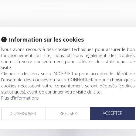
Information sur les cookies
entes ?
Nous avons recours à des cookies techniques pour assurer le bon
ent-être réutilisés
fonctionnement du site, nous utilisons également des cookies
n du syndic de copropriété
soumis à votre consentement pour collecter des statistiques de
 réparation des tiers contre le sous-traitant
visite.
Cliquez ci-dessous sur « ACCEPTER » pour accepter le dépôt de
vaux irréguliers réalisés par le syndic
l'ensemble des cookies ou sur « CONFIGURER » pour choisir quels
evée des réserves
cookies nécessitant votre consentement seront déposés (cookies
r le propriétaire
statistiques), avant de continuer votre visite du site.
aison individuelle avec fourniture de plan et préfabrication
Plus d'informations
cheteurs ?
 en paiement d’une indemnité d’éviction
ACCEPTER
CONFIGURER
REFUSER
...
...
<<
<
50
51
52
53
54
55
56
>
>>