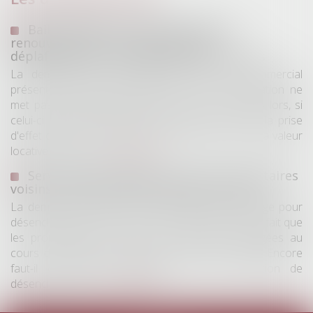
Bail commercial : une demande de
renouvellement n'empêche pas le
déplafonnement du loyer après douze ans
La demande de renouvellement d'un bail commercial
présentée pendant la période de tacite prolongation ne
met pas fin immédiatement au bail en cours. Dès lors, si
celui-ci dépasse une durée de douze ans avant la prise
d'effet du bail renouvelé, le loyer peut être fixé à la valeur
locative et ne bé...
Lire la suite
Servitude de passage : tous les propriétaires
voisins n'ont pas à être appelés en justice
La demande tendant à fixer l'assiette d'un passage pour
désenclaver un fonds n'est pas irrecevable du seul fait que
les propriétaires de toutes les parcelles envisagées au
cours de l'expertise n'ont pas été mis en cause. Encore
faut-il qu'il existe réellement une autre solution de
désenclavement...
Lire la suite