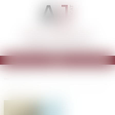
ARMELLE JOSSERAN AVOCAT
Cabinet d'avocats à PARIS 9ème
Droit immobilier - Construction - Urbanisme
Ouvrir
le
menu
Vous êtes ici :
Actus
Droit de préférence du locataire commercial : la rétractation de l'offre exclut la
vente forcée