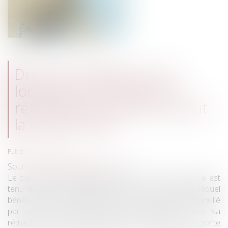
Droit de préférence du
locataire commercial : la
rétractation de l'offre exclut
la vente forcée
Publié le :
07/07/2026
Source :
www.lemag-juridique.com
Le bailleur qui envisage de vendre un local commercial est
tenu de notifier son projet de vente à son locataire, lequel
bénéficie d'un droit de préférence. Si le bailleur demeure lié
par son offre pendant le délai légal d'un mois, sa
rétractation avant l'acceptation du locataire n'emporte