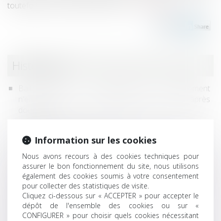
toutefois pas formation de la vente...
Lire la suite
Historique
Bail commercial : une demande de renouvellement
n'empêche pas le déplafonnement du loyer après
douze ans
Servitude de passage : tous les propriétaires voisins
n'ont pas à être appelés en justice
Information sur les cookies
Désignation d'un administrateur provisoire l'absence
de syndic s'apprécie au jour du jugement
Nous avons recours à des cookies techniques pour
assurer le bon fonctionnement du site, nous utilisons
L’architecte sous-traitant et le maître d’œuvre
également des cookies soumis à votre consentement
responsables du même dommage sont tenus à
pour collecter des statistiques de visite.
réparation
Cliquez ci-dessous sur « ACCEPTER » pour accepter le
Copropriété : mandat du syndicat secondaire et
dépôt de l'ensemble des cookies ou sur «
charges
CONFIGURER » pour choisir quels cookies nécessitant